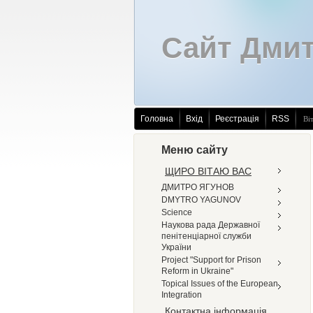
Сайт Дмит
Головна
Вхід
Реєстрація
RSS
Ві
Меню сайту
ЩИРО ВІТАЮ ВАС
ДМИТРО ЯГУНОВ
DMYTRO YAGUNOV
Science
Наукова рада Державної
пенітенціарної служби
України
Project "Support for Prison
Reform in Ukraine"
Topical Issues of the European
Integration
Контактна інформація