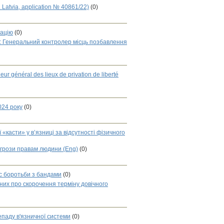
Latvia, application № 40861/22)
(0)
тацію
(0)
: Генеральний контролер місць позбавлення
ur général des lieux de privation de liberté
024 року
(0)
асти» у в’язниці за відсутності фізичного
агрози правам людини (Eng)
(0)
с боротьби з бандами
(0)
ених про скорочення терміну довічного
аду в'язничної системи
(0)