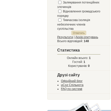
Залякування потенційних
злочинців
Відновлення громадського
порядку
Тимчасова ізоляція
небезпечних членів
суспільства
Результати
|
Архів опитувань
Всього відповідей:
148
Статистика
Онлайн всього:
1
Гостей:
1
Користувачів:
0
Друзі сайту
Офіційний блог
uCoz Спільнота
FAQ по системі