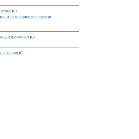
Естонії
(0)
рантів і припинити практики
зниць є шокуючим
(0)
о інтерв'ю
(0)