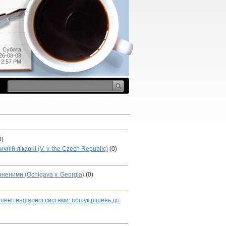
Субота
26-08-08
2:57 PM
0)
ій лікарні (V. v. the Czech Republic)
(0)
зненими (Ochigava v. Georgia)
(0)
пенітенціарної системи: пошук рішень до