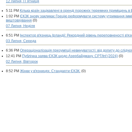
12 Липня, П`ятниця
5:11 PM
Кілька країн зацікавлені в оренді порожніх тюремних приміщень в 
1:02 PM
ЄКЗК знову закликає Грецію реформувати систему утримання імміг
виштовхування
(0)
07 Липня, Неділя
6:51 PM
Інспектор в'язниць Ірландії: Рекордний рівень переповненості в'я
03 Липня, Середа
6:36 PM
Операціоналізація презумпції невинуватості: від допиту до слідчог
12:41 PM
Публічна заява ЄКЗК щодо Азербайджану. CPT/Inf (2024)
(0)
02 Липня, Вівторок
8:52 PM
Жінки у в'язницях. Стандарти ЄКЗК.
(0)