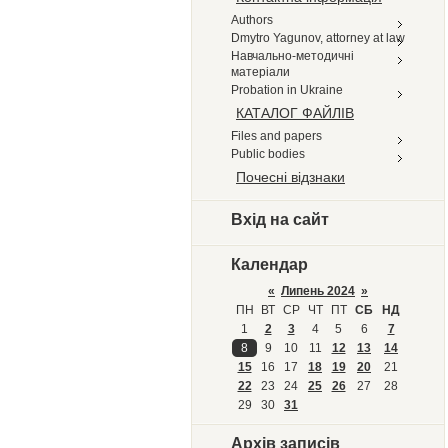
Authors
Dmytro Yagunov, attorney at law
Навчально-методичні
матеріали
Probation in Ukraine
КАТАЛОГ ФАЙЛІВ
Files and papers
Public bodies
Почесні відзнаки
Вхід на сайт
Календар
«
Липень 2024
»
ПН
ВТ
СР
ЧТ
ПТ
СБ
НД
1
2
3
4
5
6
7
8
9
10
11
12
13
14
15
16
17
18
19
20
21
22
23
24
25
26
27
28
29
30
31
Архів записів