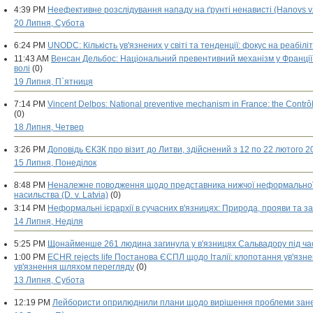
4:39 PM
Неефективне розслідування нападу на ґрунті ненависті (Hanovs v. 
20 Липня, Субота
6:24 PM
UNODC: Кількість ув'язнених у світі та тенденції: фокус на реабілі
11:43 AM
Венсан Дельбос: Національний превентивний механізм у Франції
волі
(0)
19 Липня, П`ятниця
7:14 PM
Vincent Delbos: National preventive mechanism in France: the Contrôle
(0)
18 Липня, Четвер
3:26 PM
Доповідь ЄКЗК про візит до Литви, здійснений з 12 по 22 лютого 2
15 Липня, Понеділок
8:48 PM
Неналежне поводження щодо представника нижчої неформальної «к
насильства (D. v. Latvia)
(0)
3:14 PM
Неформальні ієрархії в сучасних в'язницях: Природа, прояви та з
14 Липня, Неділя
5:25 PM
Щонайменше 261 людина загинула у в'язницях Сальвадору під ча
1:00 PM
ECHR rejects life Постанова ЄСПЛ щодо Італії: клопотання ув'язн
ув'язнення шляхом перегляду
(0)
13 Липня, Субота
12:19 PM
Лейбористи оприлюднили плани щодо вирішення проблеми занеп