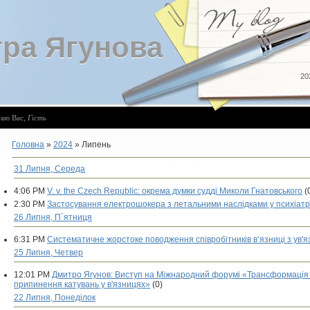
ра Ягунова
20
таю Вас
,
Гість
Головна
»
2024
»
Липень
31 Липня, Середа
4:06 PM
V. v. the Czech Republic: окрема думки судді Миколи Гнатовського
(
2:30 PM
Застосування електрошокера з летальними наслідками у психіатричн
26 Липня, П`ятниця
6:31 PM
Систематичне жорстоке поводження співробітників в’язниці з ув'я
25 Липня, Четвер
12:01 PM
Дмитро Ягунов: Виступ на Міжнародний форумі «Трансформація 
припинення катувань у в'язницях»
(0)
22 Липня, Понеділок