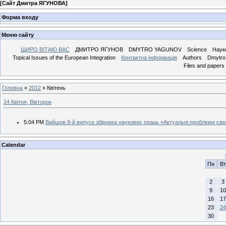
[
Сайт Дмитра ЯГУНОВА
]
Форма входу
Меню сайту
ЩИРО ВІТАЮ ВАС
ДМИТРО ЯГУНОВ
DMYTRO YAGUNOV
Science
Наук
Topical Issues of the European Integration
Контактна інформація
Authors
Dmytro 
Files and papers
Головна
»
2012
»
Квітень
24 Квітня, Вівторок
5:04 PM
Вийшов 8-й випуск збірника наукових праць «Актуальні проблеми євро
Calendar
Пн
Вт
2
3
9
10
16
17
23
24
30