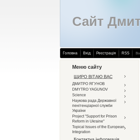
Сайт Дмит
Головна
Вхід
Реєстрація
RSS
Ві
Меню сайту
ЩИРО ВІТАЮ ВАС
ДМИТРО ЯГУНОВ
DMYTRO YAGUNOV
Science
Наукова рада Державної
пенітенціарної служби
України
Project "Support for Prison
Reform in Ukraine"
Topical Issues of the European
Integration
Контактна інформація