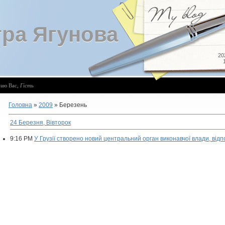
ра Ягунова
20
таю Вас
,
Гість
Головна
»
2009
»
Березень
24 Березня, Вівторок
9:16 PM
У Грузії створено новий центральний орган виконавчої влади, від