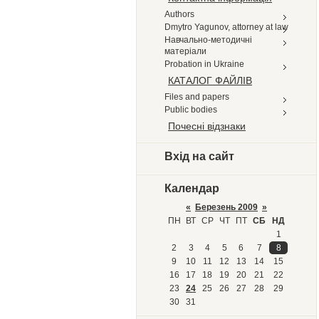
Authors
Dmytro Yagunov, attorney at law
Навчально-методичні
матеріали
Probation in Ukraine
КАТАЛОГ ФАЙЛІВ
Files and papers
Public bodies
Почесні відзнаки
Вхід на сайт
Календар
«
Березень 2009
»
ПН
ВТ
СР
ЧТ
ПТ
СБ
НД
1
2
3
4
5
6
7
8
9
10
11
12
13
14
15
16
17
18
19
20
21
22
23
24
25
26
27
28
29
30
31