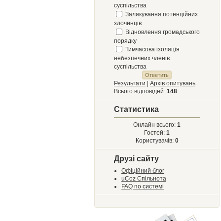
суспільства
Залякування потенційних
злочинців
Відновлення громадського
порядку
Тимчасова ізоляція
небезпечних членів
суспільства
Результати
|
Архів опитувань
Всього відповідей:
148
Статистика
Онлайн всього:
1
Гостей:
1
Користувачів:
0
Друзі сайту
Офіційний блог
uCoz Спільнота
FAQ по системі