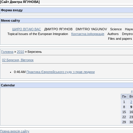
[
Сайт Дмитра ЯГУНОВА
]
Форма входу
Меню сайту
ЩИРО ВІТАЮ ВАС
ДМИТРО ЯГУНОВ
DMYTRO YAGUNOV
Science
Наук
Topical Issues of the European Integration
Контактна інформація
Authors
Dmytro 
Files and papers
Головна
»
2010
»
Березень
02 Березня, Вівторок
0:46 AM
Практика Європейського суду з прав людини
Calendar
«
Пн
Вт
1
2
8
9
15
16
22
23
29
30
Повна версія сайту