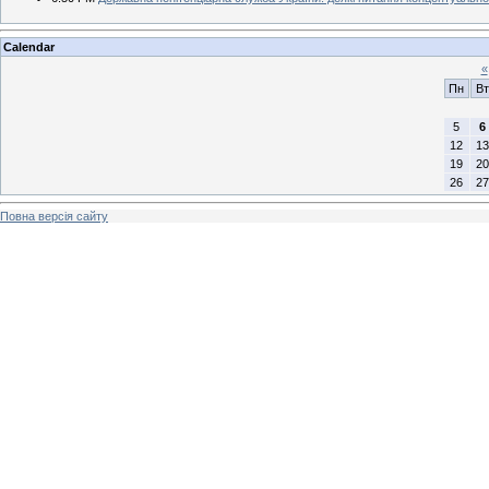
Calendar
«
Пн
Вт
5
6
12
13
19
20
26
27
Повна версія сайту