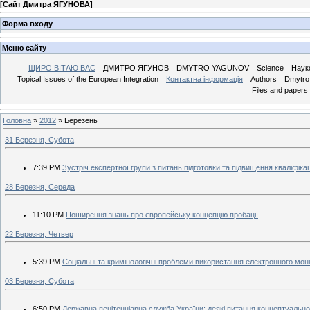
[
Сайт Дмитра ЯГУНОВА
]
Форма входу
Меню сайту
ЩИРО ВІТАЮ ВАС
ДМИТРО ЯГУНОВ
DMYTRO YAGUNOV
Science
Наук
Topical Issues of the European Integration
Контактна інформація
Authors
Dmytro 
Files and papers
Головна
»
2012
»
Березень
31 Березня, Субота
7:39 PM
Зустріч експертної групи з питань підготовки та підвищення кваліфікац
28 Березня, Середа
11:10 PM
Поширення знань про європейську концепцію пробації
22 Березня, Четвер
5:39 PM
Соціальні та кримінологічні проблеми використання електронного мон
03 Березня, Субота
6:50 PM
Державна пенітенціарна служба України: деякі питання концептуально