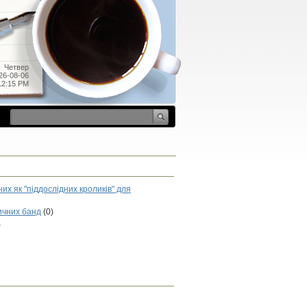
Четвер
26-08-06
12:15 PM
их як "піддослідних кроликів" для
ничних банд
(0)
)