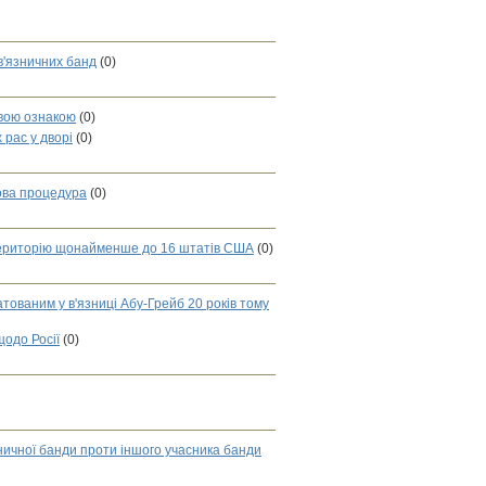
в'язничних банд
(0)
овою ознакою
(0)
 рас у дворі
(0)
вова процедура
(0)
територію щонайменше до 16 штатів США
(0)
тованим у в'язниці Абу-Грейб 20 років тому
одо Росії
(0)
зничної банди проти іншого учасника банди