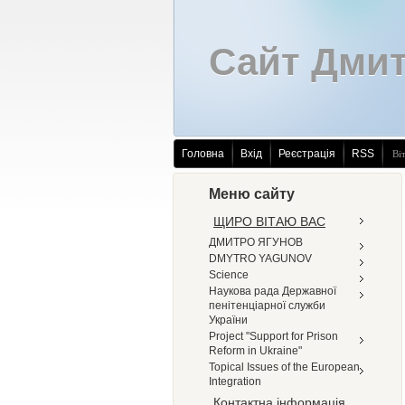
Сайт Дмит
Головна
Вхід
Реєстрація
RSS
Ві
Меню сайту
ЩИРО ВІТАЮ ВАС
ДМИТРО ЯГУНОВ
DMYTRO YAGUNOV
Science
Наукова рада Державної
пенітенціарної служби
України
Project "Support for Prison
Reform in Ukraine"
Topical Issues of the European
Integration
Контактна інформація