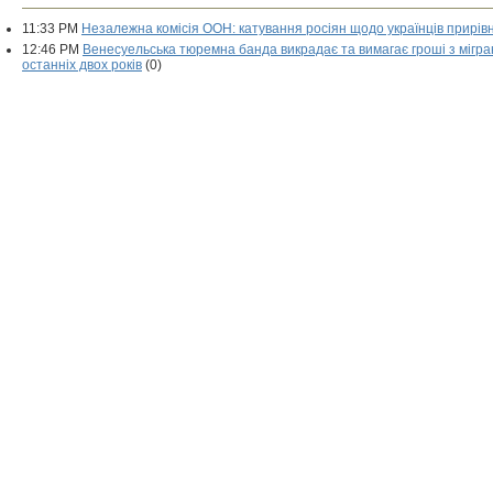
11:33 PM
Незалежна комісія ООН: катування росіян щодо українців прирів
12:46 PM
Венесуельська тюремна банда викрадає та вимагає гроші з мігра
останніх двох років
(0)