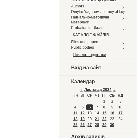
Authors
Dmytro Yagunov, attorney at law
Навчально-методичні
матеріали
Probation in Ukraine
КАТАЛОГ ФАЙЛІВ
Files and papers
Public bodies
Почесні відзнаки
Вхід на сайт
Календар
«
Листопад 2024
»
ПН
ВТ
СР
ЧТ
ПТ
СБ
НД
1
2
3
4
5
6
7
8
9
10
11
12
13
14
15
16
17
18
19
20
21
22
23
24
25
26
27
28
29
30
Архів записів