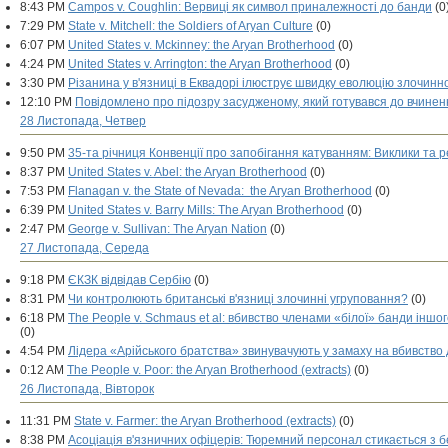
8:43 PM
Campos v. Coughlin: Вервиці як символ приналежності до банди
(0
7:29 PM
State v. Mitchell: the Soldiers of Aryan Culture
(0)
6:07 PM
United States v. Mckinney: the Aryan Brotherhood
(0)
4:24 PM
United States v. Arrington: the Aryan Brotherhood
(0)
3:30 PM
Різанина у в'язниці в Еквадорі ілюструє швидку еволюцію злочинн
12:10 PM
Повідомлено про підозру засудженому, який готувався до вчинен
28 Листопада, Четвер
9:50 PM
35-та річниця Конвенції про запобігання катуванням: Виклики та ре
8:37 PM
United States v. Abel: the Aryan Brotherhood
(0)
7:53 PM
Flanagan v. the State of Nevada: the Aryan Brotherhood
(0)
6:39 PM
United States v. Barry Mills: The Aryan Brotherhood
(0)
2:47 PM
George v. Sullivan: The Aryan Nation
(0)
27 Листопада, Середа
9:18 PM
ЄКЗК відвідав Сербію
(0)
8:31 PM
Чи контролюють британські в'язниці злочинні угруповання?
(0)
6:18 PM
The People v. Schmaus et al: вбивство членами «білої» банди іншо
(0)
4:54 PM
Лідера «Арійського братства» звинувачують у замаху на вбивство 
0:12 AM
The People v. Poor: the Aryan Brotherhood (extracts)
(0)
26 Листопада, Вівторок
11:31 PM
State v. Farmer: the Aryan Brotherhood (extracts)
(0)
8:38 PM
Асоціація в'язничних офіцерів: Тюремний персонал стикається з 