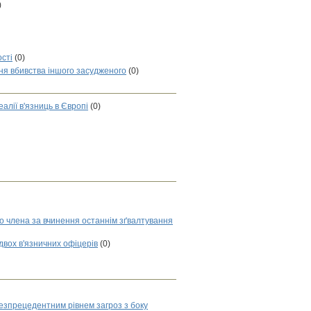
)
ості
(0)
ня вбивства іншого засудженого
(0)
алії в'язниць в Європі
(0)
го члена за вчинення останнім зґвалтування
двох в'язничних офіцерів
(0)
безпрецедентним рівнем загроз з боку