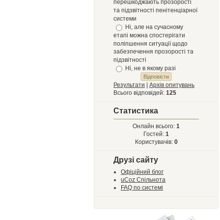
перешкоджають прозорості
та підзвітності пенітенціарної
системи
Ні, але на сучасному
етапі можна спостерігати
поліпшення ситуації щодо
забезпечення прозорості та
підзвітності
Ні, не в якому разі
Результати
|
Архів опитувань
Всього відповідей:
125
Статистика
Онлайн всього:
1
Гостей:
1
Користувачів:
0
Друзі сайту
Офіційний блог
uCoz Спільнота
FAQ по системі