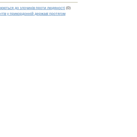
нюються до злочинів проти людяності
(0)
нтів у прикордонній державі протягом