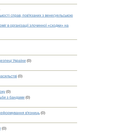
)
кості справ, пов'язаних з венесуельською
міг в організації злочинної «сходки» на
безпеці України
(0)
асильстві
(0)
оку
(0)
тьби з бандами
(0)
реформування в'язниць
(0)
у
(0)