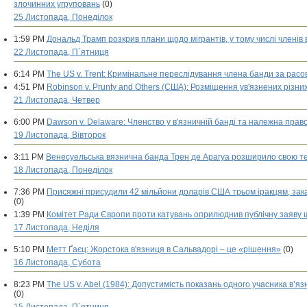
злочинних угруповань
(0)
25 Листопада, Понеділок
1:59 PM
Дональд Трамп розкрив плани щодо мігрантів, у тому числі членів 
22 Листопада, П`ятниця
6:14 PM
The US v. Trent: Кримінальне переслідування члена банди за рас
4:51 PM
Robinson v. Prunty and Others (США): Розміщення ув'язнених різних
21 Листопада, Четвер
6:00 PM
Dawson v. Delaware: Членство у в'язничній банді та належна пра
19 Листопада, Вівторок
3:11 PM
Венесуельська вязнична банда Трен де Арагуа розширило свою 
18 Листопада, Понеділок
7:36 PM
Присяжні присудили 42 мільйони доларів США трьом іракцям, зака
(0)
1:39 PM
Комітет Ради Європи проти катувань оприлюднив публічну заяву щ
17 Листопада, Неділя
5:10 PM
Метт Ґаєц: Жорстока в'язниця в Сальвадорі – це «рішення»
(0)
16 Листопада, Субота
8:23 PM
The US v. Abel (1984): Допустимість показань одного учасника в’я
(0)