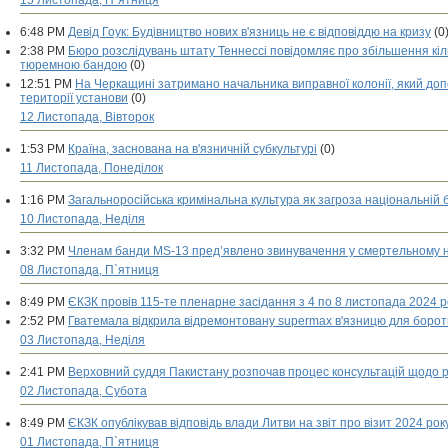
15 Листопада, П`ятниця
6:48 PM
Девід Гоук: Будівництво нових в'язниць не є відповіддю на кризу
(0
2:38 PM
Бюро розслідувань штату Теннессі повідомляє про збільшення кіль
тюремною бандою
(0)
12:51 PM
На Черкащині затримано начальника виправної колонії, який допо
території установи
(0)
12 Листопада, Вівторок
1:53 PM
Країна, заснована на в'язничній субкультурі
(0)
11 Листопада, Понеділок
1:16 PM
Загальноросійська кримінальна культура як загроза національній 
10 Листопада, Неділя
3:32 PM
Членам банди MS-13 пред’явлено звинувачення у смертельному н
08 Листопада, П`ятниця
8:49 PM
ЄКЗК провів 115-те пленарне засідання з 4 по 8 листопада 2024 р
2:52 PM
Гватемала відкрила відремонтовану supermax в'язницю для боро
03 Листопада, Неділя
2:41 PM
Верховний суддя Пакистану розпочав процес консультацій щодо 
02 Листопада, Субота
8:49 PM
ЄКЗК опублікував відповідь влади Литви на звіт про візит 2024 рок
01 Листопада, П`ятниця