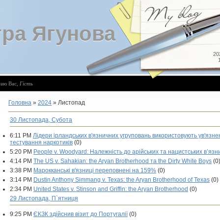
ра Ягунова
20
таю Вас
,
Гість
Головна
»
2024
»
Листопад
30 Листопада, Субота
6:11 PM
Лідери ірландських в'язничних угруповань використовують ув'язнен
тестування наркотиків
(0)
5:20 PM
People v. Woodyard: Належність до арійських та нацистських в’яз
4:14 PM
The US v. Sahakian: the Aryan Brotherhood та the Dirty White Boys
(0
3:38 PM
Марокканські в'язниці переповнені на 159%
(0)
3:14 PM
Dustin Anthony Simmang v. Texas: the Aryan Brotherhood of Texas
(0)
2:34 PM
United States v. Stinson and Griffin: the Aryan Brotherhood
(0)
29 Листопада, П`ятниця
9:25 PM
ЄКЗК здійснив візит до Португалії
(0)