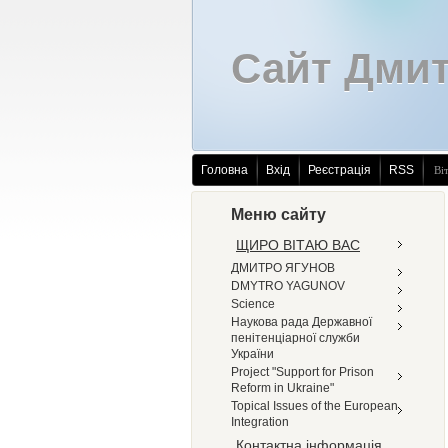
Сайт Дмит
Головна
Вхід
Реєстрація
RSS
Ві
Меню сайту
ЩИРО ВІТАЮ ВАС
ДМИТРО ЯГУНОВ
DMYTRO YAGUNOV
Science
Наукова рада Державної
пенітенціарної служби
України
Project "Support for Prison
Reform in Ukraine"
Topical Issues of the European
Integration
Контактна інформація