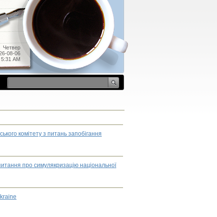
Четвер
26-08-06
5:31 AM
ського комітету з питань запобігання
о питання про симулякризацію національної
Ukraine