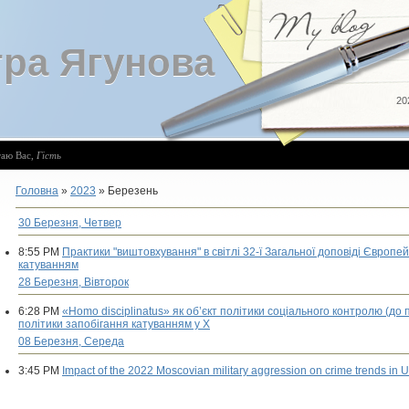
ра Ягунова
20
таю Вас
,
Гість
Головна
»
2023
»
Березень
30 Березня, Четвер
8:55 PM
Практики "виштовхування" в світлі 32-ї Загальної доповіді Європей
катуванням
28 Березня, Вівторок
6:28 PM
«Homo disciplinatus» як об’єкт політики соціального контролю (д
політики запобігання катуванням у Х
08 Березня, Середа
3:45 PM
Impact of the 2022 Moscovian military aggression on crime trends in 