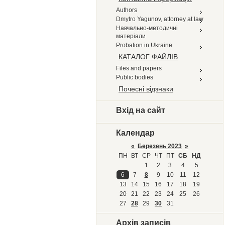
Authors
Dmytro Yagunov, attorney at law
Навчально-методичні
матеріали
Probation in Ukraine
КАТАЛОГ ФАЙЛІВ
Files and papers
Public bodies
Почесні відзнаки
Вхід на сайт
Календар
«
Березень 2023
»
ПН
ВТ
СР
ЧТ
ПТ
СБ
НД
1
2
3
4
5
6
7
8
9
10
11
12
13
14
15
16
17
18
19
20
21
22
23
24
25
26
27
28
29
30
31
Архів записів