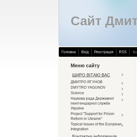
Сайт Дмит
Головна
Вхід
Реєстрація
RSS
Ві
Меню сайту
ЩИРО ВІТАЮ ВАС
ДМИТРО ЯГУНОВ
DMYTRO YAGUNOV
Science
Наукова рада Державної
пенітенціарної служби
України
Project "Support for Prison
Reform in Ukraine"
Topical Issues of the European
Integration
Контактна інформація