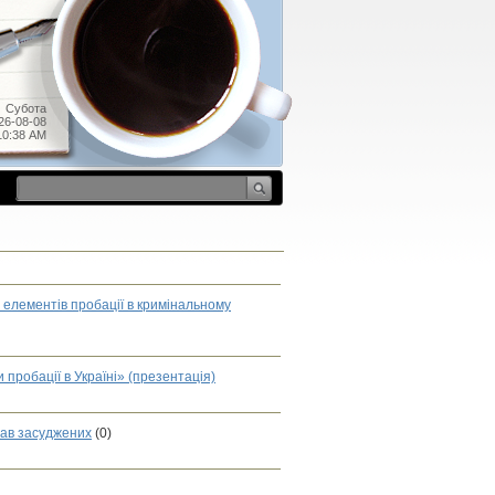
Субота
26-08-08
10:38 AM
 елементів пробації в кримінальному
робації в Україні» (презентація)
рав засуджених
(0)