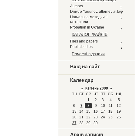
Authors
Dmytro Yagunov, attorney at law
Навчально-методичні
матеріали
Probation in Ukraine
КАТАЛОГ ФАЙЛІВ
Files and papers
Public bodies
Почесні відзнаки
Вхід на сайт
Календар
«
Квітень 2009
»
ПН
ВТ
СР
ЧТ
ПТ
СБ
НД
1
2
3
4
5
6
7
8
9
10
11
12
13
14
15
16
17
18
19
20
21
22
23
24
25
26
27
28
29
30
Архів записів