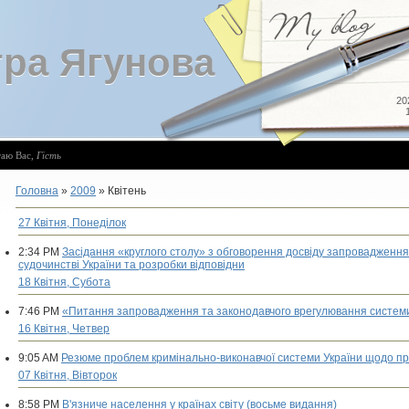
ра Ягунова
20
таю Вас
,
Гість
Головна
»
2009
»
Квітень
27 Квітня, Понеділок
2:34 PM
Засідання «круглого столу» з обговорення досвіду запровадження
судочинстві України та розробки відповідни
18 Квітня, Субота
7:46 PM
«Питання запровадження та законодавчого врегулювання системи п
16 Квітня, Четвер
9:05 AM
Резюме проблем кримінально-виконавчої системи України щодо п
07 Квітня, Вівторок
8:58 PM
В'язниче населення у країнах світу (восьме видання)