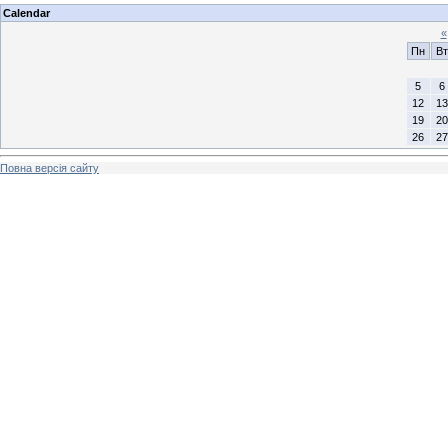
Calendar
«
Пн
Вт
5
6
12
13
19
20
26
27
Повна версія сайту