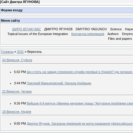
[
Сайт Дмитра ЯГУНОВА
]
Форма входу
Меню сайту
ЩИРО ВІТАЮ ВАС
ДМИТРО ЯГУНОВ
DMYTRO YAGUNOV
Science
Наук
Topical Issues of the European Integration
Контактна інформація
Authors
Dmytro 
Files and papers
Головна
»
2011
»
Вересень
24 Вересня, Субота
5:02 PM
Що стоїть на заваді створення служби пробації в Україні? (до питання
3:44 PM
Григорий Марьяновский. Начала пробации
22 Вересня, Четвер
9:26 PM
Вийшов 6-й випуск збірника наукових праць "Актуальні проблеми європ
18 Вересня, Неділя
9:05 PM
Дмитро Ягунов. Загальна превенція як мета покарання (філософсько-