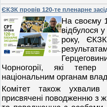
ЄКЗК провів 120-те пленарне засід
На своєму 
відбулося у
року, ЄКЗ
результата
Герцеговини
Чорногорії, які тепер 
національним органам влад
Комітет також ухвалив 
присвячені поводженню з жі