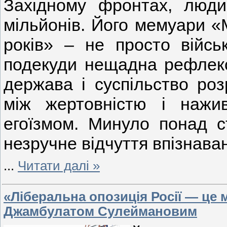
Західному фронтах, люди
мільйонів. Його мемуари «
років» – не просто військ
подекуди нещадна рефлексі
держава і суспільство ро
між жертовністю і нажи
егоїзмом. Минуло понад с
незручне відчуття впізнава
...
Читати далі »
«Ліберальна опозиція Росії — це м
Джамбулатом Сулеймановим