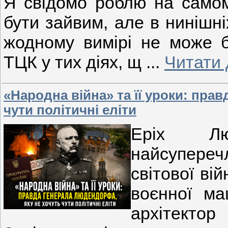
Я свідомо роблю на самом
бути зайвим, але в нинішні
жодному вимірі не може б
ТЦК у тих діях, щ
...
Читати 
«Народна війна» та її уроки: пра
чути політичні еліти
Еріх Л
найсупер
світової ві
воєнної ма
архітекто