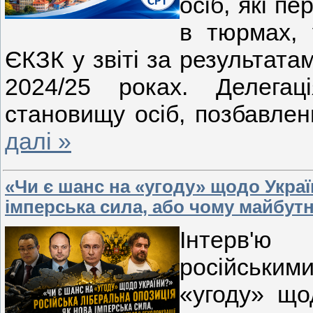
осіб, які пе
в тюрмах, 
ЄКЗК у звіті за результатам
2024/25 роках. Делегац
становищу осіб, позбавлени
далі »
«Чи є шанс на «угоду» щодо Украї
імперська сила, або чому майбутнє
Інтерв'ю
російським
«угоду» що