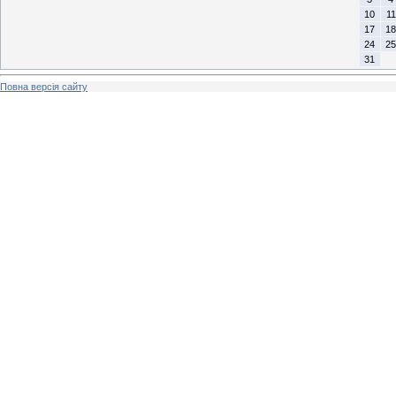
10
11
17
18
24
25
31
Повна версія сайту