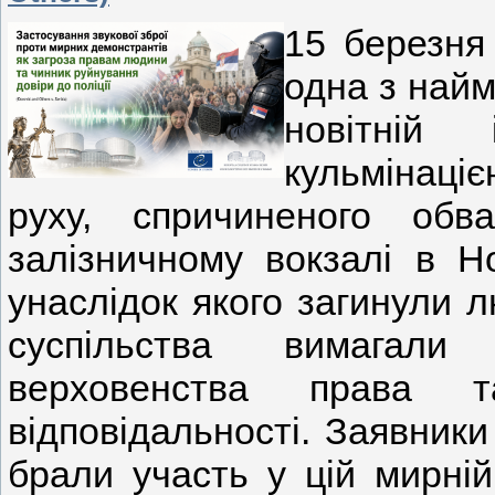
15 березня
одна з най
новітній
кульмінаці
руху, спричиненого обв
залізничному вокзалі в Но
унаслідок якого загинули 
суспільства вимагал
верховенства права 
відповідальності. Заявники
брали участь у цій мирній 