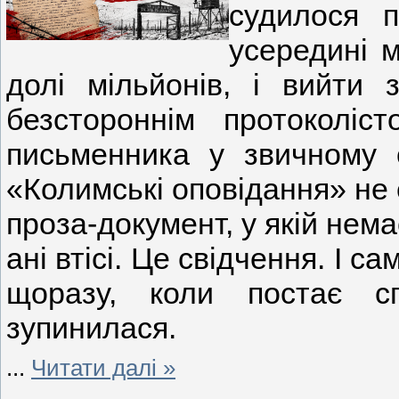
судилося 
усередині 
долі мільйонів, і вийти 
безстороннім протоколі
письменника у звичному 
«Колимські оповідання» не 
проза-документ, у якій немає
ані втісі. Це свідчення. І 
щоразу, коли постає с
зупинилася.
...
Читати далі »