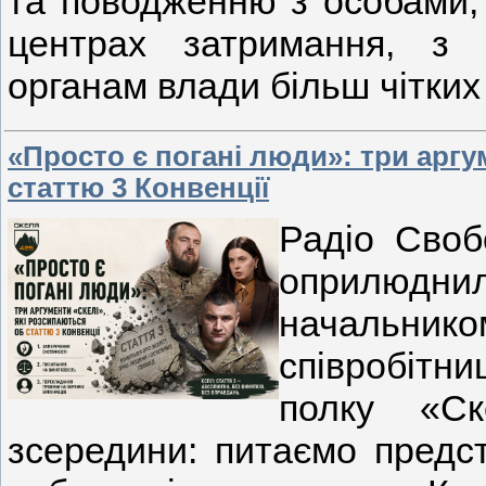
та поводженню з особами, 
центрах затримання, з
органам влади більш чітких
«Просто є погані люди»: три аргу
статтю 3 Конвенції
Радіо Своб
оприлюдни
начальнико
співробітни
полку «Ск
зсередини: питаємо предст