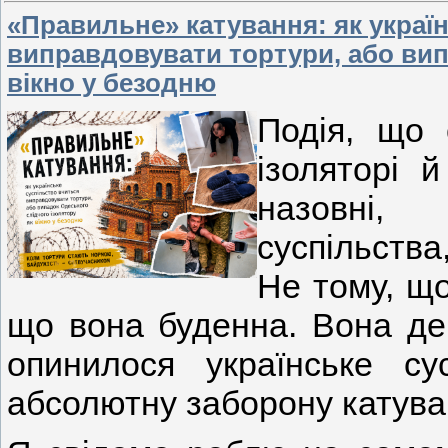
«Правильне» катування: як украї
виправдовувати тортури, або вип
вікно у безодню
Подія, що 
ізоляторі 
назовні,
суспільства
Не тому, що
що вона буденна. Вона де
опинилося українське су
абсолютну заборону катува