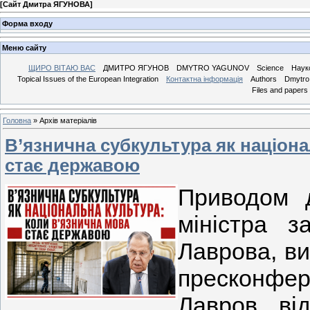
[
Сайт Дмитра ЯГУНОВА
]
Форма входу
Меню сайту
ЩИРО ВІТАЮ ВАС
ДМИТРО ЯГУНОВ
DMYTRO YAGUNOV
Science
Наук
Topical Issues of the European Integration
Контактна інформація
Authors
Dmytro 
Files and papers
Головна
»
Архів матеріалів
В’язнична субкультура як націона
стає державою
Приводом д
міністра з
Лаврова, в
пресконфер
Лавров ві