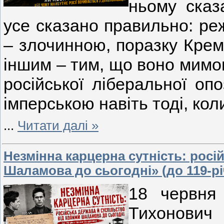
ньому сказ
усе сказано правильно: ре
– злочинною, поразку Крем
іншим – тим, що воно мимо
російської ліберальної опо
імперською навіть тоді, ко
...
Читати далі »
Незмінна карцерна сутність: росі
Шаламова до сьогодні» (до 119-р
18 червня
Тихонови