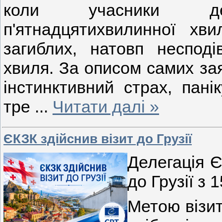
коли учасники демо
п'ятнадцятихвилинної хв
загиблих, натовп неспод
хвиля. За описом самих за
інстинктивний страх, пані
тре
...
Читати далі »
ЄКЗК здійснив візит до Грузії
Делегація Є
до Грузії з 
Метою візи