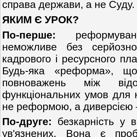
справа держави, а не Суду.
ЯКИМ Є УРОК?
По-перше:
реформуванн
неможливе без серйозног
кадрового і ресурсного пла
Будь-яка «реформа», що
повноважень між відо
функціональних умов для н
не реформою, а диверсією 
По-друге:
безкарність у 
ув'язнених. Вона є про