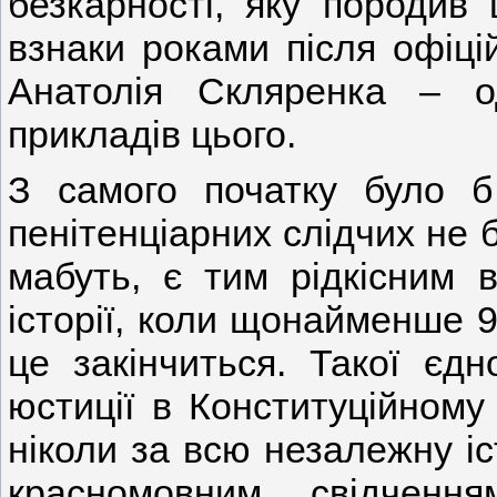
безкарності, яку породив
взнаки роками після офіці
Анатолія Скляренка – о
прикладів цього.
З самого початку було б 
пенітенціарних слідчих не 
мабуть, є тим рідкісним в
історії, коли щонайменше 
це закінчиться. Такої єдн
юстиції в Конституційному 
ніколи за всю незалежну іс
красномовним свідченн