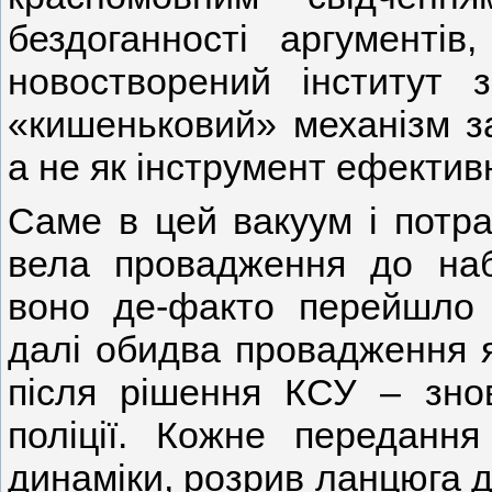
бездоганності аргументів
новостворений інститут 
«кишеньковий» механізм за
а не як інструмент ефектив
Саме в цей вакуум і потра
вела провадження до наб
воно де-факто перейшло д
далі обидва провадження я
після рішення КСУ – знов
поліції. Кожне передання
динаміки, розрив ланцюга д