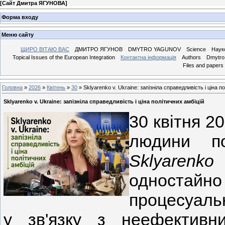
[
Сайт Дмитра ЯГУНОВА
]
Форма входу
Меню сайту
ЩИРО ВІТАЮ ВАС
ДМИТРО ЯГУНОВ
DMYTRO YAGUNOV
Science
Наук
Topical Issues of the European Integration
Контактна інформація
Authors
Dmytro 
Files and papers
Головна
»
2026
»
Квітень
»
30
» Sklyarenko v. Ukraine: запізніла справедливість і ціна п
Sklyarenko v. Ukraine: запізніла справедливість і ціна політичних амбіцій
30 квітня 2
людини по
Sklyarenk
одностай
процесуальн
у зв'язку з неефективн