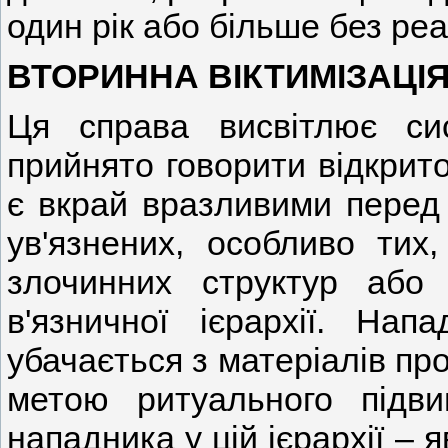
один рік або більше без реа
ВТОРИННА ВІКТИМІЗАЦІ
Ця справа висвітлює си
прийнято говорити відкрито
є вкрай вразливими перед
ув'язнених, особливо тих
злочинних структур або
в'язничної ієрархії. На
убачається з матеріалів пр
метою ритуального підв
нападника у цій ієрархії –