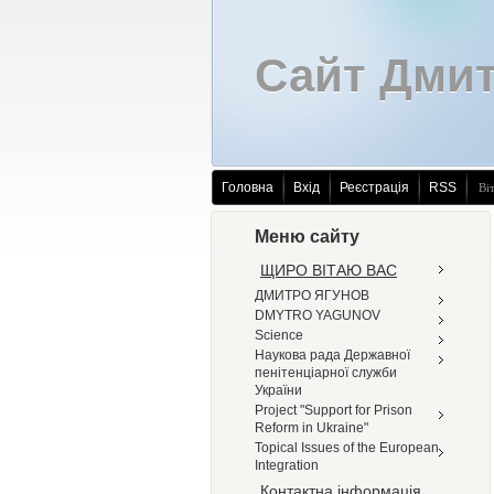
Сайт Дмит
Головна
Вхід
Реєстрація
RSS
Ві
Меню сайту
ЩИРО ВІТАЮ ВАС
ДМИТРО ЯГУНОВ
DMYTRO YAGUNOV
Science
Наукова рада Державної
пенітенціарної служби
України
Project "Support for Prison
Reform in Ukraine"
Topical Issues of the European
Integration
Контактна інформація