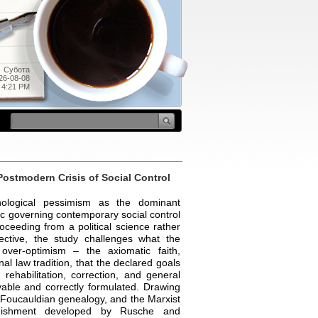
Субота
26-08-08
4:21 PM
ostmodern Crisis of Social Control
nological pessimism as the dominant
ogic governing contemporary social control
oceeding from a political science rather
pective, the study challenges what the
over-optimism – the axiomatic faith,
al law tradition, that the declared goals
rehabilitation, correction, and general
vable and correctly formulated. Drawing
 Foucauldian genealogy, and the Marxist
unishment developed by Rusche and