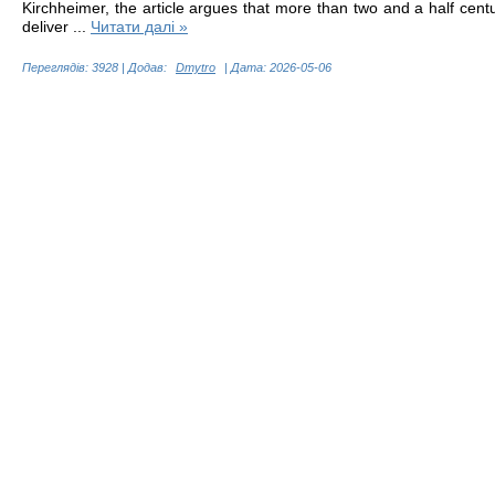
Kirchheimer, the article argues that more than two and a half centu
deliver
...
Читати далі »
Переглядів:
3928
|
Додав:
Dmytro
|
Дата:
2026-05-06