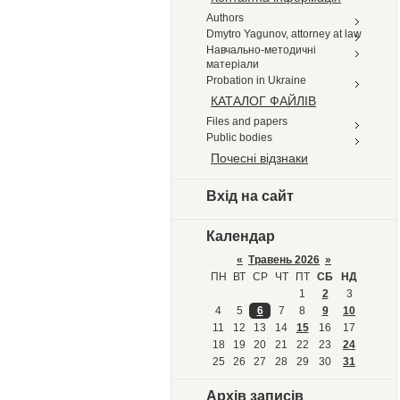
Authors
Dmytro Yagunov, attorney at law
Навчально-методичні
матеріали
Probation in Ukraine
КАТАЛОГ ФАЙЛІВ
Files and papers
Public bodies
Почесні відзнаки
Вхід на сайт
Календар
«
Травень 2026
»
ПН
ВТ
СР
ЧТ
ПТ
СБ
НД
1
2
3
4
5
6
7
8
9
10
11
12
13
14
15
16
17
18
19
20
21
22
23
24
25
26
27
28
29
30
31
Архів записів