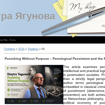
ра Ягунова
20
таю Вас
,
Гість
Головна
»
2026
»
Травень
»
06
Punishing Without Purpose – Penological Pessimism and the P
The article examines pe
intellectual and practical l
in postmodern societies. Pr
than a strictly legal pers
author terms penological 
embedded in classical crimin
of punishment (deterrence, 
prevention) are both achie
on Nietzschean philosophy,
political economy of p