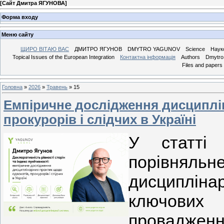
[
Сайт Дмитра ЯГУНОВА
]
Форма входу
Меню сайту
ЩИРО ВІТАЮ ВАС
ДМИТРО ЯГУНОВ
DMYTRO YAGUNOV
Science
Наук
Topical Issues of the European Integration
Контактна інформація
Authors
Dmytro 
Files and papers
Головна
»
2026
»
Травень
»
15
Емпіричне дослідження дисциплі
прокурорів і слідчих в Україні
У статті 
порівнял
дисциплі
ключових
провадженн