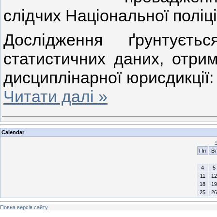
слідчих Національної поліці
Дослідження ґрунтуєть
статистичних даних, отрим
дисциплінарної юрисдикції:
Читати далі »
Calendar
Пн
Вт
4
5
11
12
18
19
25
26
Повна версія сайту