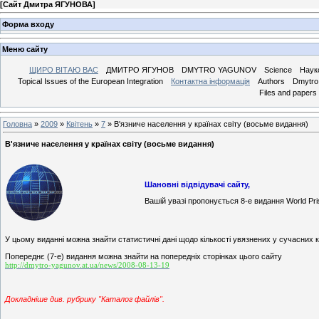
[
Сайт Дмитра ЯГУНОВА
]
Форма входу
Меню сайту
ЩИРО ВІТАЮ ВАС
ДМИТРО ЯГУНОВ
DMYTRO YAGUNOV
Science
Наук
Topical Issues of the European Integration
Контактна інформація
Authors
Dmytro 
Files and papers
Головна
»
2009
»
Квітень
»
7
» В'язниче населення у країнах світу (восьме видання)
В'язниче населення у країнах світу (восьме видання)
Шановні відвідувачі сайту,
Вашій увазі пропонується 8-е видання World Pris
У цьому виданні можна знайти статистичні дані щодо кількості увязнених у сучасних кр
Попереднє (7-е) видання можна знайти на попередніх сторінках цього сайту
http://dmytro-yagunov.at.ua/news/2008-08-13-19
Докладніше див. рубрику "Каталог файлів".