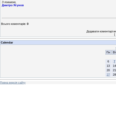
З повагою,
Дмитро Ягунов
Всього коментарів
:
0
Додавати коментарі м
[
Calendar
Пн
Вт
6
7
13
14
20
21
27
28
Повна версія сайту