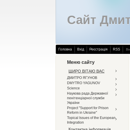
Сайт Дмит
Головна
Вхід
Реєстрація
RSS
Ві
Меню сайту
ЩИРО ВІТАЮ ВАС
ДМИТРО ЯГУНОВ
DMYTRO YAGUNOV
Science
Наукова рада Державної
пенітенціарної служби
України
Project "Support for Prison
Reform in Ukraine"
Topical Issues of the European
Integration
Контактна інформація