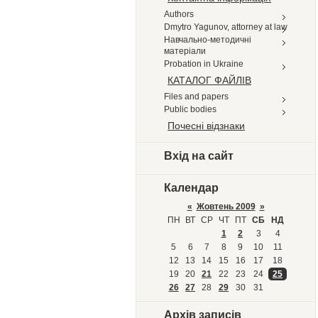
Authors
Dmytro Yagunov, attorney at law
Навчально-методичні
матеріали
Probation in Ukraine
КАТАЛОГ ФАЙЛІВ
Files and papers
Public bodies
Почесні відзнаки
Вхід на сайт
Календар
«
Жовтень 2009
»
ПН
ВТ
СР
ЧТ
ПТ
СБ
НД
1
2
3
4
5
6
7
8
9
10
11
12
13
14
15
16
17
18
19
20
21
22
23
24
25
26
27
28
29
30
31
Архів записів