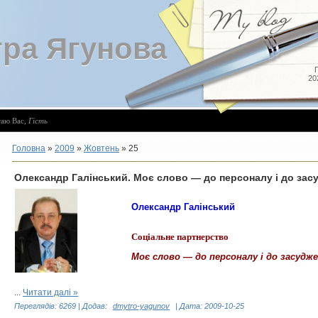
ра Ягунова
20
таю Вас
,
Гість
Головна
»
2009
»
Жовтень
»
25
Олександр Галінський. Моє слово — до персоналу і до зас
Олександр Галінський
Соціальне партнерство
Моє слово — до персоналу і до засудж
...
Читати далі »
Переглядів:
6269
|
Додав:
dmytro-yagunov
|
Дата:
2009-10-25