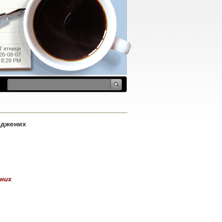
П`ятниця
26-08-07
8:28 PM
уджених
ених