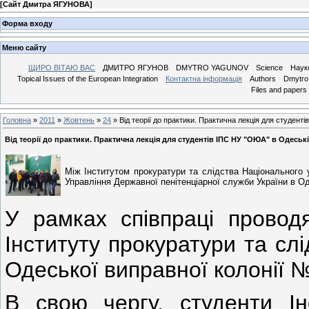
[
Сайт Дмитра ЯГУНОВА
]
Форма входу
Меню сайту
ЩИРО ВІТАЮ ВАС
ДМИТРО ЯГУНОВ
DMYTRO YAGUNOV
Science
Наук
Topical Issues of the European Integration
Контактна інформація
Authors
Dmytro 
Files and papers
Головна
»
2011
»
Жовтень
»
24
» Від теорії до практики. Практична лекція для студент
Від теорії до практики. Практична лекція для студентів ІПС НУ "ОЮА" в Одеськ
Між Інститутом прокуратури та слідства Національного
Управління Державної пенітенціарної служби України в Од
У рамках співпраці проводя
Інституту прокуратури та сл
Одеської виправної колонії 
В свою чергу, студенти Ін