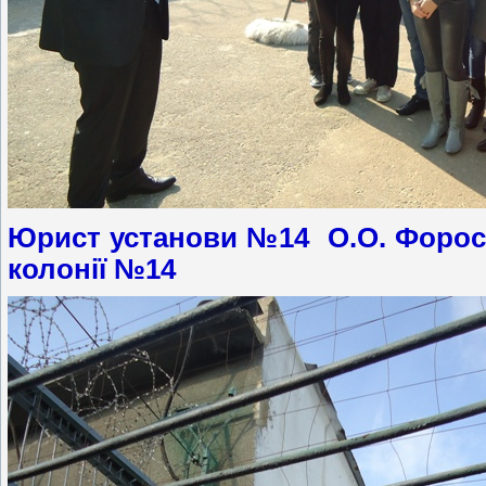
Юрист установи №14 О.О. Форост
колонії №14