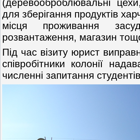
(деревооброблювальні цехи,
для зберігання продуктів харч
місця проживання засу
розвантаження, магазин тощо
Під час візиту юрист виправн
співробітники колонії нада
численні запитання студентів