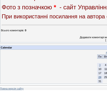
Фото з позначкою
*
- сайт Управлінн
При використанні посилання на автора 
Всього коментарів
:
0
Додавати коментарі м
[
Calendar
Пн
Вт
3
4
10
11
17
18
24
25
31
Повна версія сайту