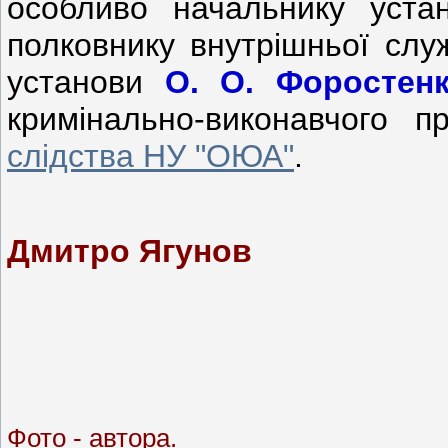
особливо
начальнику
уста
полковнику
внутрішньої
слу
установи
О
.
О
.
Форостен
кримінально
-
виконавчого
п
слідства НУ "ОЮА"
.
Дмитро Ягунов
Фото - автора.