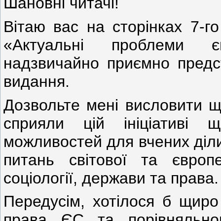
Шановні читачі!
Вітаю вас на сторінках 7-г
«Актуальні проблеми єв
надзвичайно приємно предст
видання.
Дозвольте мені висловити щ
сприяли цій ініціативі 
можливостей для вчених діл
питань світової та європей
соціології, держави та права.
Передусім, хотілося б щиро
права ЄС та порівняльног