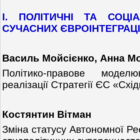
І. ПОЛІТИЧНІ ТА СОЦІ
СУЧАСНИХ
ЄВРОІНТЕГРАЦ
Василь Мойсієнко, Анна М
Політико-правове модел
реалізації Стратегії ЄС «Сх
Костянтин Вітман
Зміна статусу Автономної Ре