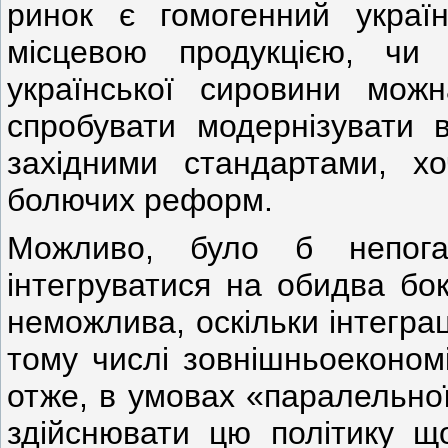
ринок є гомогенний украї
місцевою продукцією, чи
української сировини мож
спробувати модернізувати в
західними стандартами, х
болючих реформ.
Можливо, було б непог
інтегруватися на обидва бок
неможлива, оскільки інтегра
тому числі зовнішньоекономі
отже, в умовах «паралельної
здійснювати цю політику що