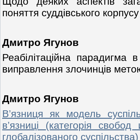
Щодо деяких аспектів зага
поняття суддівського корпусу
Дмитро Ягунов
Реабілітаційна парадигма в
виправлення злочинців мето
Дмитро Ягунов
В’язниця як модель суспіл
в’язниці (категорія свобод
глобалізованого суспільства)