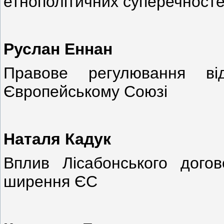
етнополітичних суперечност
Руслан Еннан
Правове регулювання в
Європейському Союзі
Наталя Кадук
Вплив Лісабонського дого
ширення ЄС