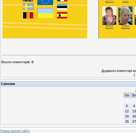
Всього коментарів
:
0
Додавати коментарі м
[
Calendar
Пн
Вт
5
6
12
13
19
20
26
27
Повна версія сайту