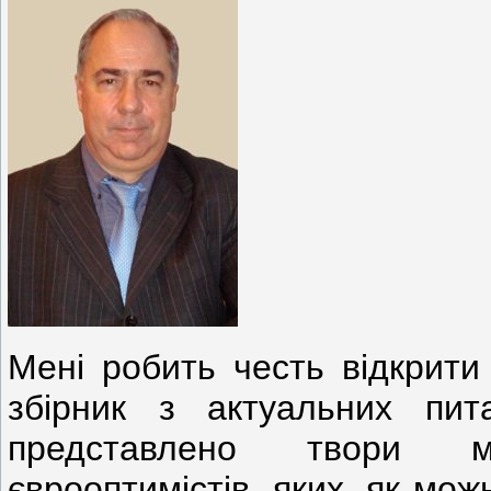
Мені робить честь відкрити
збірник з актуальних пита
представлено твори мо
єврооптимістів, яких, як мо