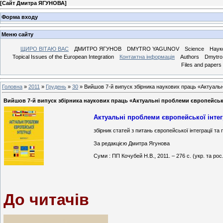
[
Сайт Дмитра ЯГУНОВА
]
Форма входу
Меню сайту
ЩИРО ВІТАЮ ВАС
ДМИТРО ЯГУНОВ
DMYTRO YAGUNOV
Science
Наук
Topical Issues of the European Integration
Контактна інформація
Authors
Dmytro 
Files and papers
Головна
»
2011
»
Грудень
»
30
» Вийшов 7-й випуск збірника наукових праць «Актуальні
Вийшов 7-й випуск збірника наукових праць «Актуальні проблеми європейсько
Актуальні проблеми європейської інтег
збірник статей з питань європейської інтеграції т
За редакцією Дмитра Ягунова
Суми : ПП Кочубей Н.В., 2011. – 276 с. (укр. та ро
До читачів