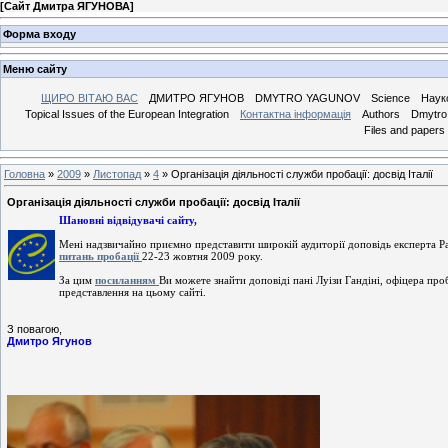
[
Сайт Дмитра ЯГУНОВА
]
Форма входу
Меню сайту
ЩИРО ВІТАЮ ВАС
ДМИТРО ЯГУНОВ
DMYTRO YAGUNOV
Science
Наук
Topical Issues of the European Integration
Контактна інформація
Authors
Dmytro 
Files and papers
Головна
»
2009
»
Листопад
»
4
» Організація діяльності служби пробації: досвід Італії
Організація діяльності служби пробації: досвід Італії
Шановні відвідувачі сайту,
Мені надзвичайно приємно представити широкій аудиторії доповідь експерта Р
питань пробації
22-23 жовтня 2009 року.
За цим
посиланням
Ви можете знайти доповіді пані Луізи Гандіні, офіцера проба
представлення на цьому сайті.
З повагою,
Дмитро Ягунов