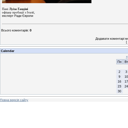
Пані
Луіза Гандіні
офіцер пробації з Італії,
експерт Ради Європи
Всього коментарів
:
0
Додавати коментарі м
[
Calendar
«
Пн
Вт
2
3
9
10
16
17
23
24
30
Повна версія сайту