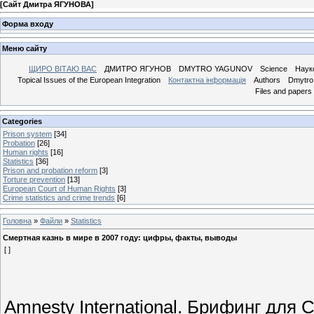
[
Сайт Дмитра ЯГУНОВА
]
Форма входу
Меню сайту
ЩИРО ВІТАЮ ВАС
ДМИТРО ЯГУНОВ
DMYTRO YAGUNOV
Science
Наук
Topical Issues of the European Integration
Контактна інформація
Authors
Dmytro 
Files and papers
Categories
Prison system
[34]
Probation
[26]
Human rights
[16]
Statistics
[36]
Prison and probation reform
[3]
Torture prevention
[13]
European Court of Human Rights
[3]
Crime statistics and crime trends
[6]
Головна
»
Файли
»
Statistics
Смертная казнь в мире в 2007 году: цифры, факты, выводы
[ ]
Amnesty International. Брифинг для 