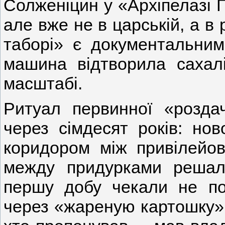
Солженіцин у «Архіпелазі Г
але вже не в царській, а в 
таборі» є документальним
машина відтворила сахал
масштабі.
Ритуал первинної «розда
через сімдесят років: но
коридором між привілейо
между придурками решало
першу добу чекали не по
через «жареную картошку» і