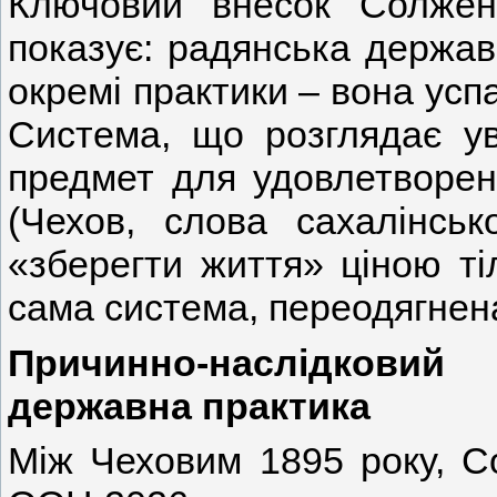
Ключовий внесок Солжен
показує: радянська держав
окремі практики – вона усп
Система, що розглядає ув
предмет для удовлетворен
(Чехов, слова сахалінськ
«зберегти життя» ціною ті
сама система, переодягнена
Причинно-наслідковий
державна практика
Між Чеховим 1895 року, С