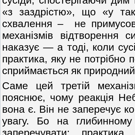
сусіди, спостерігаючи дим
«з заздрістю», що «у так
схвалення – не примусов
механізмів відтворення с
наказує — а тоді, коли сус
практика, яку не потрібно 
сприймається як природний
Саме цей третій механіз
пояснює, чому реакція Неб
вона є. Він не заперечує к
увагу. Бо на глибинному
заперечувати: практик