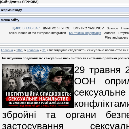
[
Сайт Дмитра ЯГУНОВА
]
Форма входу
Меню сайту
ЩИРО ВІТАЮ ВАС
ДМИТРО ЯГУНОВ
DMYTRO YAGUNOV
Science
Наук
Topical Issues of the European Integration
Контактна інформація
Authors
Dmytro 
Files and papers
Головна
»
2026
»
Травень
»
31
» Інституційна спадковість: сексуальне насильство як с
Інституційна спадковість: сексуальне насильство як системна практика російсь
29 травня 
ООН оприл
сексуальн
конфліктами
збройні та органи безп
застосування сексу