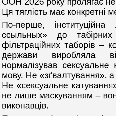
ООН 2026 року пролягає не 
Ця тяглість має конкретні м
По-перше, інституційна 
ссыльных» до табірних
фільтраційних таборів – к
держави виробляла ві
нормалізував сексуальне 
мову. Не «зґвалтування», 
Не «сексуальне катування»
не лише маскуванням – вон
виконавців.