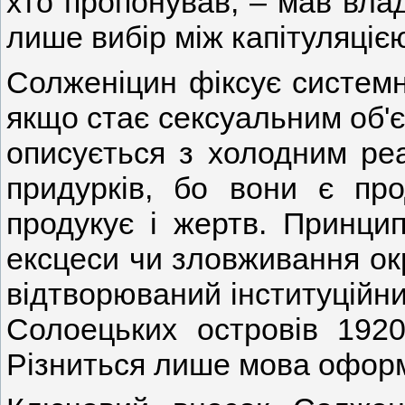
хто пропонував, – мав влад
лише вибір між капітуляцією
Солженіцин фіксує системну
якщо стає сексуальним об'є
описується з холодним ре
придурків, бо вони є про
продукує і жертв. Принци
ексцеси чи зловживання ок
відтворюваний інституційни
Солоецьких островів 1920
Різниться лише мова оформ