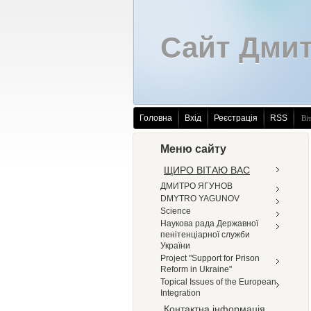
Сайт Дмит
Головна
Вхід
Реєстрація
RSS
Ві
Меню сайту
ЩИРО ВІТАЮ ВАС
ДМИТРО ЯГУНОВ
DMYTRO YAGUNOV
Science
Наукова рада Державної
пенітенціарної служби
України
Project "Support for Prison
Reform in Ukraine"
Topical Issues of the European
Integration
Контактна інформація