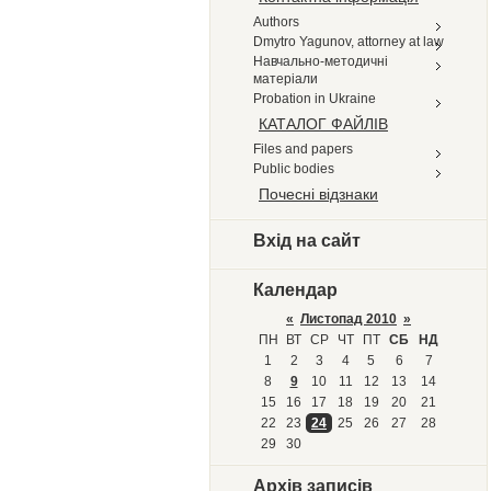
Authors
Dmytro Yagunov, attorney at law
Навчально-методичні
матеріали
Probation in Ukraine
КАТАЛОГ ФАЙЛІВ
Files and papers
Public bodies
Почесні відзнаки
Вхід на сайт
Календар
«
Листопад 2010
»
ПН
ВТ
СР
ЧТ
ПТ
СБ
НД
1
2
3
4
5
6
7
8
9
10
11
12
13
14
15
16
17
18
19
20
21
22
23
24
25
26
27
28
29
30
Архів записів