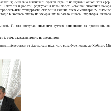
жавної кримінально-виконавчої служби України на науковій основі всіх сфер 
ї і методів її роботи, формування нової моделі установи виконання покаран
вропейськими стандартами, створення якісних систем моніторингу діяльност
тодів виховного впливу на засуджених та багато іншого , впровадження нової
ності. Ті, хто виступав, висловили суттєві доповнення та пропозиції, як
у із всіма зауваженнями та пропозиціями.
им міністерствам та відомствам, після чого вона буде подана до Кабінету Міні