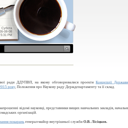
Субота
26-08-08
5:31 PM
кової ради ДДУПВП, на якому обговорювалися проекти
Концепції Державн
2015 року
, Положення про Наукову раду Держдепартаменту та її склад.
 запрошенні відомі науковці, представники вищих навчальних закладів, началь
ромадських організацій.
нання покарань
генерал-майор внутрішньої служби
О.В. Лісіцков.