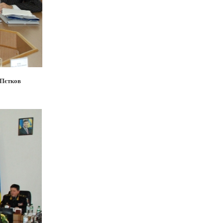
 Пєтков