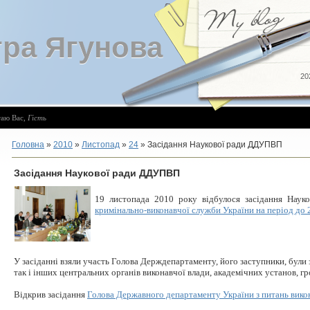
ра Ягунова
20
таю Вас
,
Гість
Головна
»
2010
»
Листопад
»
24
» Засідання Наукової ради ДДУПВП
Засідання Наукової ради ДДУПВП
19 листопада 2010 року відбулося засідання Нау
кримінально-виконавчої служби України на період до 
У засіданні взяли участь Голова Держдепартаменту, його заступники, були
так і інших центральних органів виконавчої влади, академічних установ, г
Відкрив засідання
Голова Державного департаменту України з питань вико