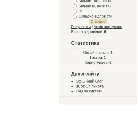
Більше так, аніж ні
Більше ні, аніж так
Ні
Складно відповісти
Результати
|
Архів опитувань
Всього відповідей:
6
Статистика
Онлайн всього:
1
Гостей:
1
Користувачів:
0
Друзі сайту
Офіційний блог
uCoz Спільнота
FAQ по системі