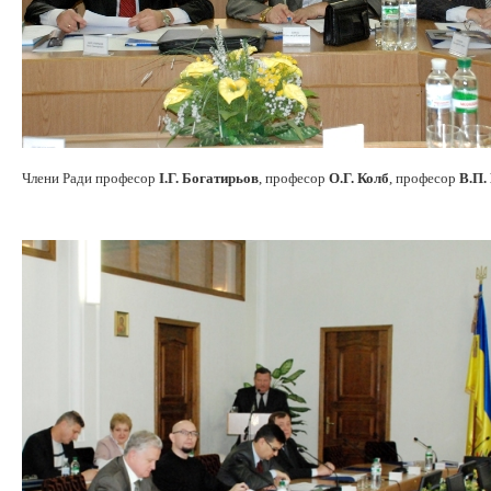
Члени Ради професор
І.Г. Богатирьов
, професор
О.Г. Колб
, професор
В.П.