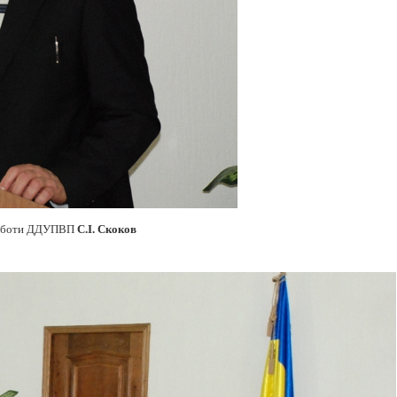
 роботи ДДУПВП
С.І. Скоков