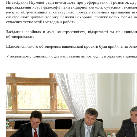
На засіданні Наукової ради велася мова про реформування і розвиток Дер
впровадження нової філософії пенітенціарної служби, сучасних технологі
науково обґрунтованих архітектурних проектів тюремних приміщень за є
електронного документообігу, безпеки і охорони, пошуку нових форм і ме
сучасних технологій і методів її роботи .
Засідання пройшло в дусі конструктивізму, відкритості та принципіаль
обговорювалися.
Шляхом спільного обговорення вищевказані проекти були прийняті за основ
У подальшому Концепція буде направлена на розгляд і узгодження відповідн