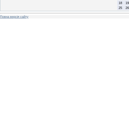
18
19
25
26
Повна версія сайту