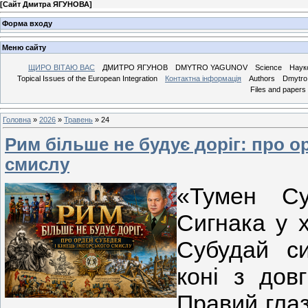
[
Сайт Дмитра ЯГУНОВА
]
Форма входу
Меню сайту
ЩИРО ВІТАЮ ВАС
ДМИТРО ЯГУНОВ
DMYTRO YAGUNOV
Science
Наук
Topical Issues of the European Integration
Контактна інформація
Authors
Dmytro 
Files and papers
Головна
»
2026
»
Травень
»
24
Рим більше не будує доріг: про о
смислу
«Тумен Су
Сигнака у 
Субудай си
коні з дов
Правий глаз