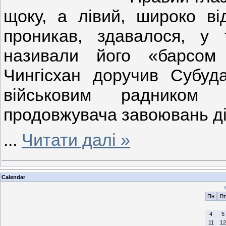
щоку, а лівий, широко ві
проникав, здавалося, у
називали його «барсом
Чингісхан доручив Субуда
військовим радником 
продовжувача завоювань ді
...
Читати далі »
Calendar
Пн
Вт
4
5
11
12